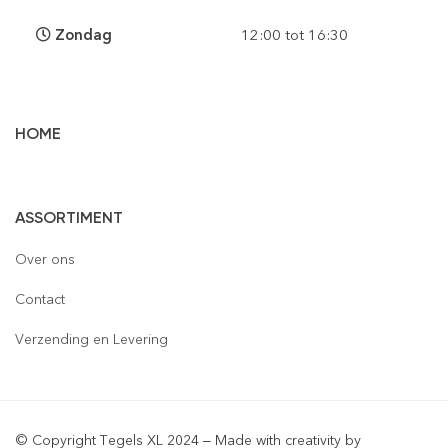
Zondag
12:00 tot 16:30
HOME
Vloertegels
ASSORTIMENT
Wandtegels
Gepolijst
Over ons
Mozaïek
Houtlook
Gepolijst
Contact
Steenstrips
Mat
Mat
Glas
Verzending en Levering
Retro & Metro
Semi Gepolijst
Natuursteen
Leisteen
Terrastegels
Aluminium
© Copyright Tegels XL 2024 – Made with creativity by