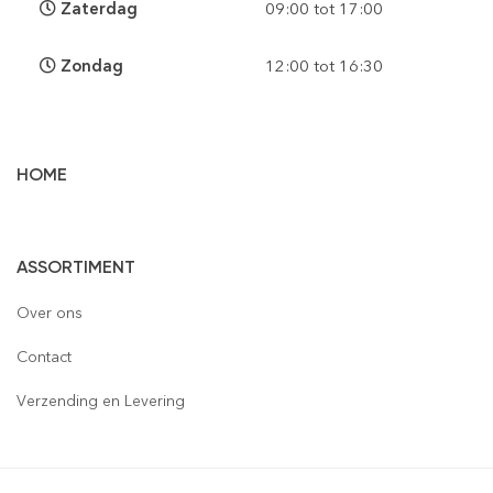
Zaterdag
09:00 tot 17:00
Zondag
12:00 tot 16:30
HOME
Vloertegels
ASSORTIMENT
Wandtegels
Gepolijst
Over ons
Mozaïek
Houtlook
Gepolijst
Contact
Steenstrips
Mat
Mat
Glas
Verzending en Levering
Retro & Metro
Semi Gepolijst
Natuursteen
Leisteen
Terrastegels
Aluminium