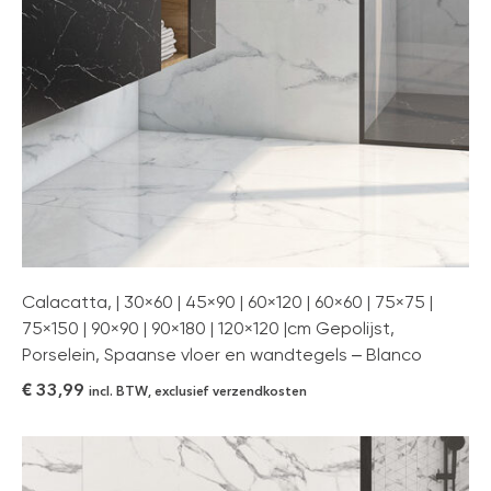
Calacatta, | 30×60 | 45×90 | 60×120 | 60×60 | 75×75 |
75×150 | 90×90 | 90×180 | 120×120 |cm Gepolijst,
Porselein, Spaanse vloer en wandtegels – Blanco
€
33,99
incl. BTW, exclusief verzendkosten