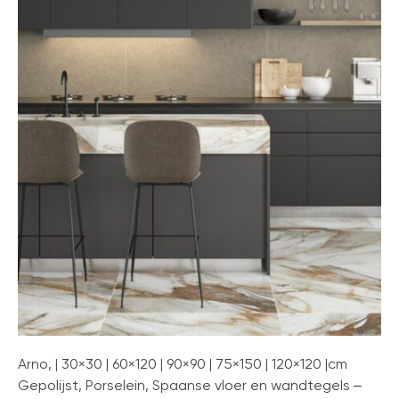
Arno, | 30×30 | 60×120 | 90×90 | 75×150 | 120×120 |cm
Gepolijst, Porselein, Spaanse vloer en wandtegels –