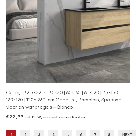
Cellini, | 32.5×22.5 | 30×30 | 60× 60 | 60×120 | 75×150 |
120×120 | 120× 260 |cm Gepolijst, Porselein, Spaanse
vloer en wandtegels – Blanco
€
33,99
incl. BTW, exclusief verzendkosten
1
2
3
4
…
6
7
8
NEXT