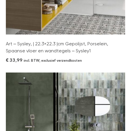
Art – Sysley, | 22.3×22.3 |cm Gepolijst, Porselein,
Spaanse vloer en wandtegels – Sysley1
€
33,99
incl. BTW, exclusief verzendkosten