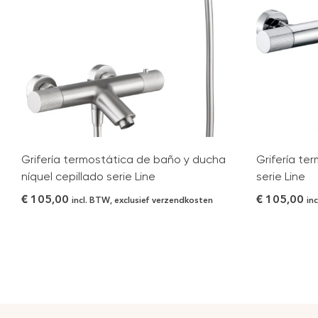
Grifería termostática de baño y ducha
Grifería t
níquel cepillado serie Line
serie Line
€
105,00
€
105,00
incl. BTW, exclusief verzendkosten
in