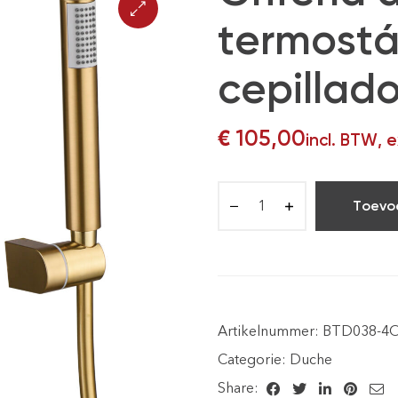
termostá
cepillado
€
105,00
incl. BTW, 
Toevo
Artikelnummer:
BTD038-4
Categorie:
Duche
Share: