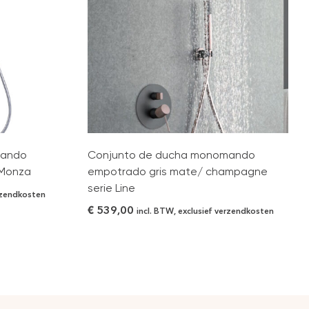
mando
Conjunto de ducha monomando
 Monza
empotrado gris mate/ champagne
serie Line
erzendkosten
€
539,00
incl. BTW, exclusief verzendkosten