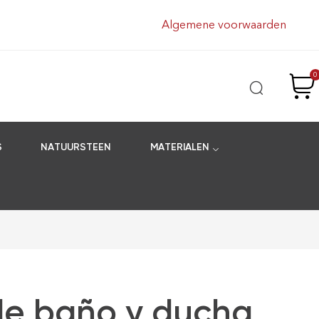
Algemene voorwaarden
0
S
NATUURSTEEN
MATERIALEN
 de baño y ducha