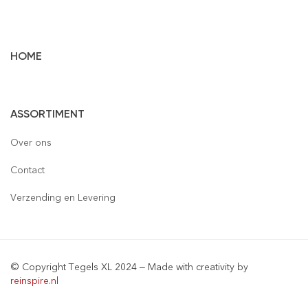
HOME
Vloertegels
ASSORTIMENT
Wandtegels
Gepolijst
Over ons
Mozaïek
Houtlook
Gepolijst
Contact
Steenstrips
Mat
Mat
Glas
Verzending en Levering
Retro & Metro
Semi Gepolijst
Natuursteen
Leisteen
Terrastegels
Aluminium
© Copyright Tegels XL 2024 – Made with creativity by
Natuursteen
Keramiek
reinspire.nl
Materialen