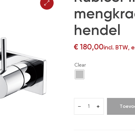
mengkra
hendel
€
180,00
incl. BTW, 
Clear
Toevo