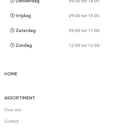
Donderdag
09:00 tot 18:00
Vrijdag
09:00 tot 18:00
Zaterdag
09:00 tot 17:00
Zondag
12:00 tot 16:30
HOME
Vloertegels
ASSORTIMENT
Wandtegels
Gepolijst
Over ons
Mozaïek
Houtlook
Gepolijst
Contact
Steenstrips
Mat
Mat
Glas