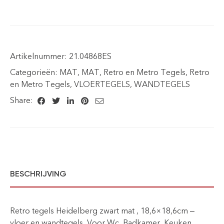
Artikelnummer:
21.04868ES
Categorieën:
MAT
,
MAT
,
Retro en Metro Tegels
,
Retro
en Metro Tegels
,
VLOERTEGELS
,
WANDTEGELS
Share:
BESCHRIJVING
Retro tegels Heidelberg zwart mat , 18,6×18,6cm –
vloer en wandtegels, Voor Wc, Badkamer, Keuken