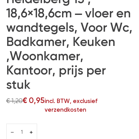
18,6×18,6cm – vloer en
wandtegels, Voor Wc,
Badkamer, Keuken
,Woonkamer,
Kantoor, prijs per
stuk
€
0,95
€
1,20
incl. BTW, exclusief
verzendkosten