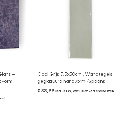
Glans –
Opal Grijs 7,5x30cm , Wandtegels
dvorm
geglazuurd handvorm /Spaans
€
33,99
incl. BTW, exclusief verzendkosten
sief