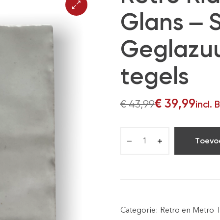
Glans – 
Geglazu
tegels
€
39,99
€
43,99
incl.
Toevo
Categorie:
Retro en Metro 