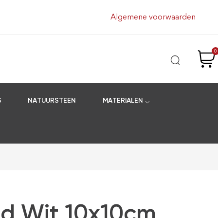
Algemene voorwaarden
0
S
NATUURSTEEN
MATERIALEN
ad Wit 10x10cm