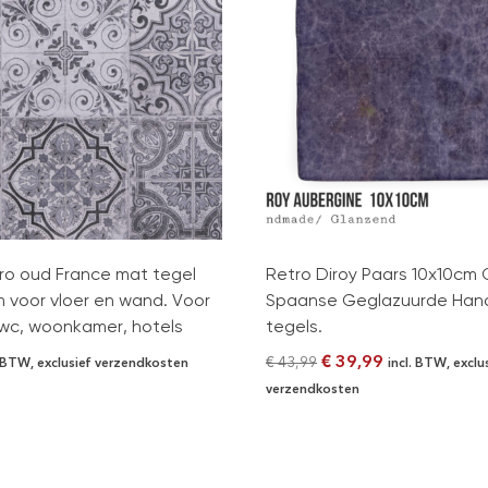
ro oud France mat tegel
Retro Diroy Paars 10x10cm 
 voor vloer en wand. Voor
Spaanse Geglazuurde Han
wc, woonkamer, hotels
tegels.
€
39,99
€
43,99
. BTW, exclusief verzendkosten
incl. BTW, exclu
verzendkosten