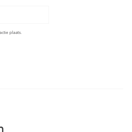
ctie plaats.
n