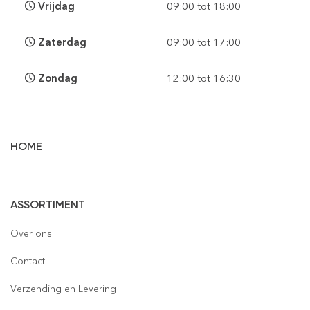
Vrijdag
09:00 tot 18:00
Zaterdag
09:00 tot 17:00
Zondag
12:00 tot 16:30
HOME
Vloertegels
ASSORTIMENT
Wandtegels
Gepolijst
Over ons
Mozaïek
Houtlook
Gepolijst
Contact
Steenstrips
Mat
Mat
Glas
Verzending en Levering
Retro & Metro
Semi Gepolijst
Natuursteen
Leisteen