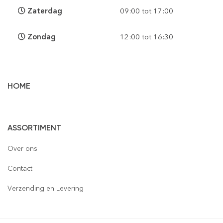
Zaterdag
09:00 tot 17:00
Zondag
12:00 tot 16:30
HOME
Vloertegels
ASSORTIMENT
Wandtegels
Gepolijst
Over ons
Mozaïek
Houtlook
Gepolijst
Contact
Steenstrips
Mat
Mat
Glas
Verzending en Levering
Retro & Metro
Semi Gepolijst
Natuursteen
Leisteen
Terrastegels
Aluminium