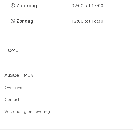
Zaterdag
09:00 tot 17:00
Zondag
12:00 tot 16:30
HOME
Vloertegels
ASSORTIMENT
Wandtegels
Gepolijst
Over ons
Mozaïek
Houtlook
Gepolijst
Contact
Steenstrips
Mat
Mat
Glas
Verzending en Levering
Retro & Metro
Semi Gepolijst
Natuursteen
Leisteen
Terrastegels
Aluminium