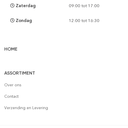
Zaterdag
09:00 tot 17:00
Zondag
12:00 tot 16:30
HOME
Vloertegels
ASSORTIMENT
Wandtegels
Gepolijst
Over ons
Mozaïek
Houtlook
Gepolijst
Contact
Steenstrips
Mat
Mat
Glas
Verzending en Levering
Retro & Metro
Semi Gepolijst
Natuursteen
Leisteen
Terrastegels
Aluminium