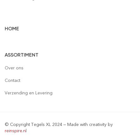
HOME
Vloertegels
ASSORTIMENT
Wandtegels
Gepolijst
Over ons
Mozaïek
Houtlook
Gepolijst
Contact
Steenstrips
Mat
Mat
Glas
Verzending en Levering
Retro & Metro
Semi Gepolijst
Natuursteen
Leisteen
Terrastegels
Aluminium
© Copyright Tegels XL 2024 – Made with creativity by
Natuursteen
Keramiek
reinspire.nl