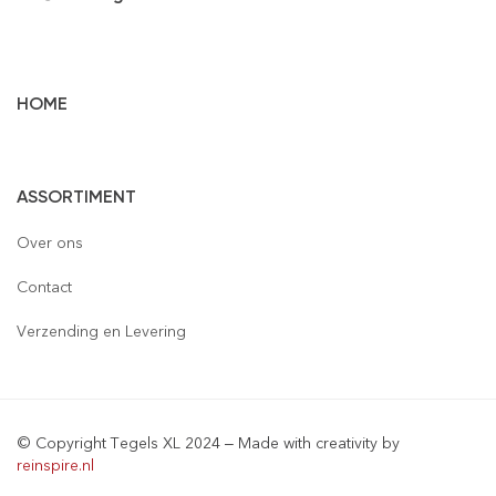
HOME
Vloertegels
ASSORTIMENT
Wandtegels
Gepolijst
Over ons
Mozaïek
Houtlook
Gepolijst
Contact
Steenstrips
Mat
Mat
Glas
Verzending en Levering
Retro & Metro
Semi Gepolijst
Natuursteen
Leisteen
Terrastegels
Aluminium
© Copyright Tegels XL 2024 – Made with creativity by
Natuursteen
Keramiek
reinspire.nl