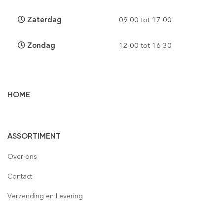
Zaterdag
09:00 tot 17:00
Zondag
12:00 tot 16:30
HOME
Vloertegels
ASSORTIMENT
Wandtegels
Gepolijst
Over ons
Mozaïek
Houtlook
Gepolijst
Contact
Steenstrips
Mat
Mat
Glas
Verzending en Levering
Retro & Metro
Semi Gepolijst
Natuursteen
Leisteen