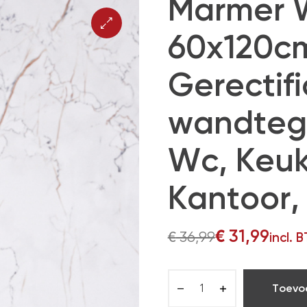
Marmer W
60x120cm
Gerectifi
wandtege
Wc, Keu
Kantoor, 
€
31,99
€
36,99
incl. 
Toevo