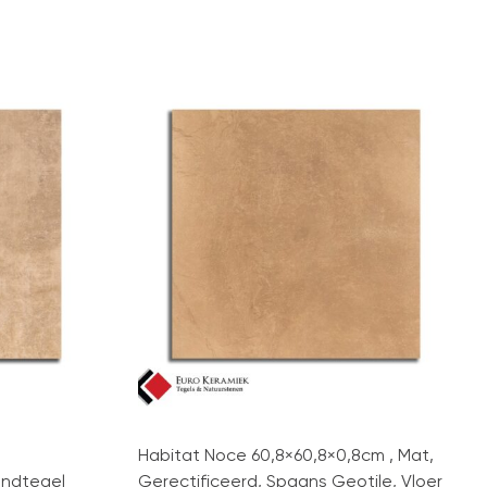
Habitat Noce 60,8×60,8×0,8cm , Mat,
andtegel
Gerectificeerd, Spaans Geotile, Vloer