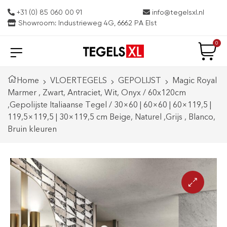
+31 (0) 85 060 00 91
info@tegelsxl.nl
Showroom: Industrieweg 4G, 6662 PA Elst
0
Home
VLOERTEGELS
GEPOLIJST
Magic Royal
Marmer , Zwart, Antraciet, Wit, Onyx / 60x120cm
,Gepolijste Italiaanse Tegel / 30×60 | 60×60 | 60×119,5 |
119,5×119,5 | 30×119,5 cm Beige, Naturel ,Grijs , Blanco,
Bruin kleuren