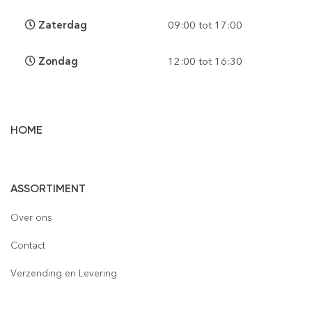
Zaterdag
09:00 tot 17:00
Zondag
12:00 tot 16:30
HOME
Vloertegels
ASSORTIMENT
Wandtegels
Gepolijst
Over ons
Mozaïek
Houtlook
Gepolijst
Contact
Steenstrips
Mat
Mat
Glas
Verzending en Levering
Retro & Metro
Semi Gepolijst
Natuursteen
Leisteen