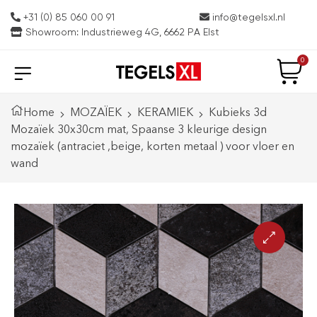
+31 (0) 85 060 00 91
info@tegelsxl.nl
Showroom: Industrieweg 4G, 6662 PA Elst
0
Home
MOZAÏEK
KERAMIEK
Kubieks 3d
Mozaïek 30x30cm mat, Spaanse 3 kleurige design
mozaïek (antraciet ,beige, korten metaal ) voor vloer en
wand