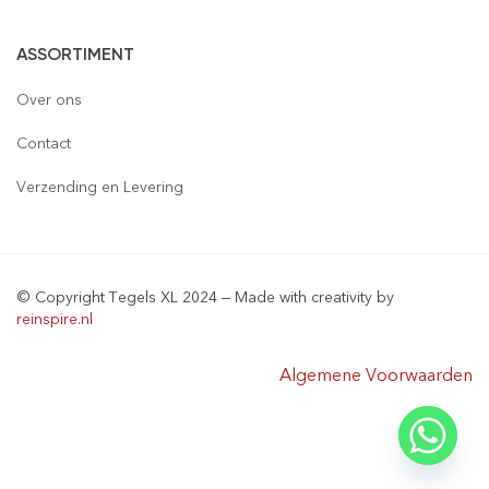
Vloertegels
ASSORTIMENT
Wandtegels
Gepolijst
Over ons
Mozaïek
Houtlook
Gepolijst
Contact
Steenstrips
Mat
Mat
Glas
Verzending en Levering
Retro & Metro
Semi Gepolijst
Natuursteen
Leisteen
Terrastegels
Aluminium
© Copyright Tegels XL 2024 – Made with creativity by
Natuursteen
Keramiek
reinspire.nl
Materialen
Algemene Voorwaarden
Sanitair & Bad Meubel
Tegelprofielen
Voegmiddelen
Kranen