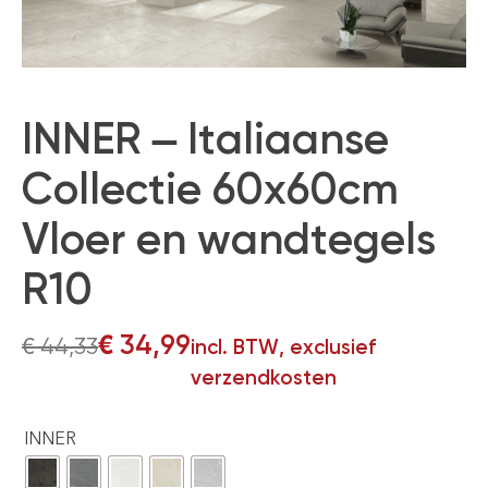
INNER – Italiaanse
Collectie 60x60cm
Vloer en wandtegels
R10
€
34,99
€
44,33
incl. BTW, exclusief
verzendkosten
INNER