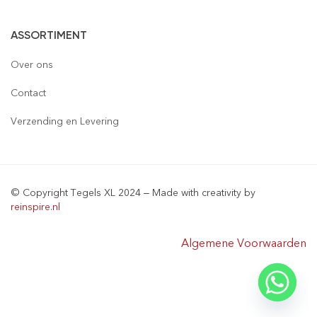
Vloertegels
ASSORTIMENT
Wandtegels
Gepolijst
Over ons
Mozaïek
Houtlook
Gepolijst
Contact
Steenstrips
Mat
Mat
Glas
Verzending en Levering
Retro & Metro
Semi Gepolijst
Natuursteen
Leisteen
Terrastegels
Aluminium
© Copyright Tegels XL 2024 – Made with creativity by
Natuursteen
Keramiek
reinspire.nl
Materialen
Algemene Voorwaarden
Sanitair & Bad Meubel
Tegelprofielen
Voegmiddelen
Kranen