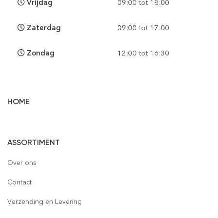
Vrijdag
09:00 tot 18:00
Zaterdag
09:00 tot 17:00
Zondag
12:00 tot 16:30
HOME
Vloertegels
ASSORTIMENT
Wandtegels
Gepolijst
Over ons
Mozaïek
Houtlook
Gepolijst
Contact
Steenstrips
Mat
Mat
Glas
Verzending en Levering
Retro & Metro
Semi Gepolijst
Natuursteen
Leisteen