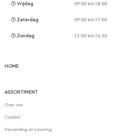
Vrijdag
09:00 tot 18:00
Zaterdag
09:00 tot 17:00
Zondag
12:00 tot 16:30
HOME
Vloertegels
ASSORTIMENT
Wandtegels
Gepolijst
Over ons
Mozaïek
Houtlook
Gepolijst
Contact
Steenstrips
Mat
Mat
Glas
Verzending en Levering
Retro & Metro
Semi Gepolijst
Natuursteen
Leisteen