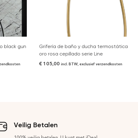
 black gun
Grifería de baño y ducha termostática
oro rosa cepillado serie Line
€
105,00
erzendkosten
incl. BTW, exclusief verzendkosten
Veilig Betalen
100% veilig betalen. U kunt met iDeal