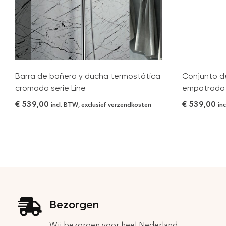
Barra de bañera y ducha termostática
Conjunto 
cromada serie Line
empotrado 
€
539,00
€
539,00
incl. BTW, exclusief verzendkosten
in
Bezorgen
Wij bezorgen voor heel Nederland.