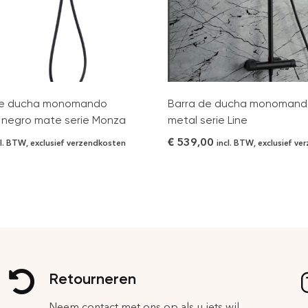
de ducha monomando
Barra de ducha monomando
negro mate serie Monza
metal serie Line
€
539,00
cl. BTW, exclusief verzendkosten
incl. BTW, exclusief v
Retourneren
Neem contact met ons op als u iets wil