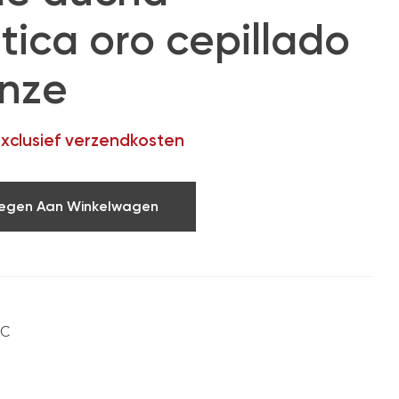
tica oro cepillado
enze
exclusief verzendkosten
egen Aan Winkelwagen
OC