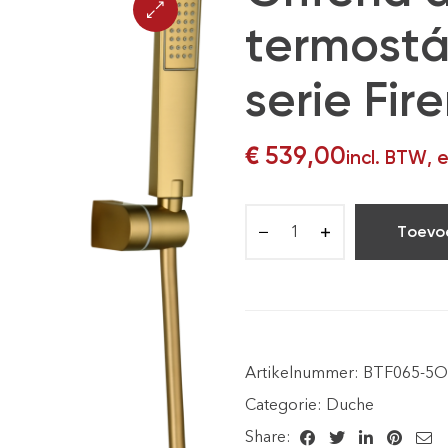
termostá
serie Fir
€
539,00
incl. BTW, 
Toevo
Artikelnummer:
BTF065-5
Categorie:
Duche
Share: