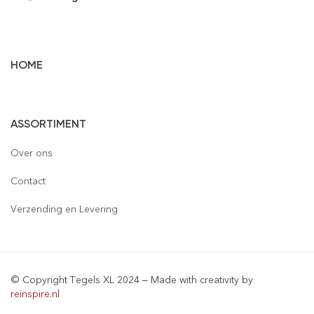
HOME
Vloertegels
ASSORTIMENT
Wandtegels
Gepolijst
Over ons
Mozaïek
Houtlook
Gepolijst
Contact
Steenstrips
Mat
Mat
Glas
Verzending en Levering
Retro & Metro
Semi Gepolijst
Natuursteen
Leisteen
Terrastegels
Aluminium
© Copyright Tegels XL 2024 – Made with creativity by
Natuursteen
Keramiek
reinspire.nl