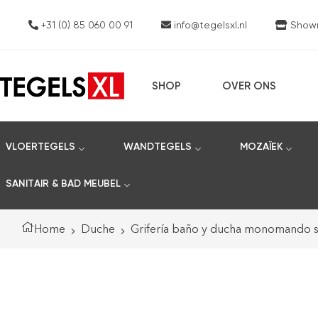
+31 (0) 85 060 00 91
info@tegelsxl.nl
Showro
SHOP
OVER ONS
VLOERTEGELS
WANDTEGELS
MOZAÏEK
SANITAIR & BAD MEUBEL
Home
Duche
Grifería baño y ducha monomando se