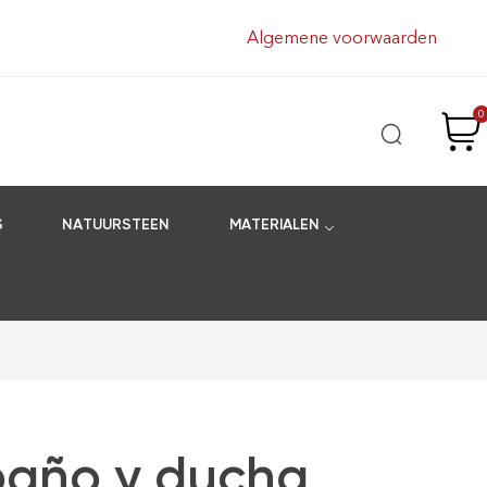
Algemene voorwaarden
0
S
NATUURSTEEN
MATERIALEN
 baño y ducha