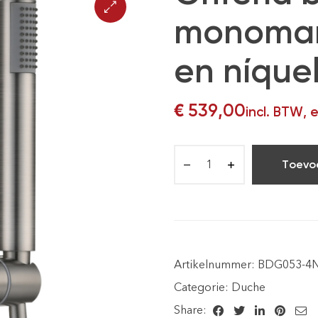
monoman
en níquel
€
539,00
incl. BTW, 
Toevo
Artikelnummer:
BDG053-4
Categorie:
Duche
Share: