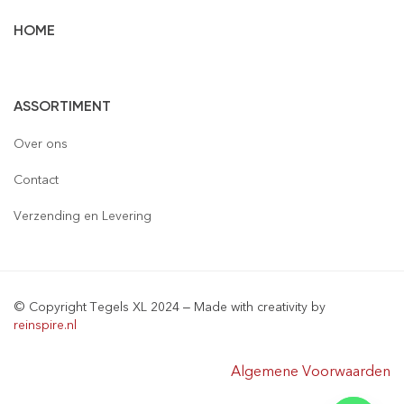
HOME
Vloertegels
ASSORTIMENT
Wandtegels
Gepolijst
Over ons
Mozaïek
Houtlook
Gepolijst
Contact
Steenstrips
Mat
Mat
Glas
Verzending en Levering
Retro & Metro
Semi Gepolijst
Natuursteen
Leisteen
Terrastegels
Aluminium
© Copyright Tegels XL 2024 – Made with creativity by
Natuursteen
Keramiek
reinspire.nl
Materialen
Algemene Voorwaarden
Sanitair & Bad Meubel
Tegelprofielen