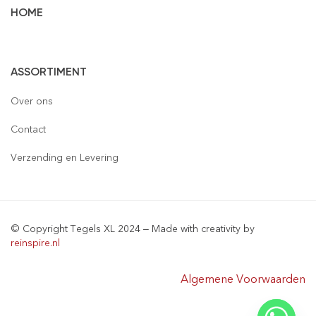
HOME
Vloertegels
ASSORTIMENT
Wandtegels
Gepolijst
Over ons
Mozaïek
Houtlook
Gepolijst
Contact
Steenstrips
Mat
Mat
Glas
Verzending en Levering
Retro & Metro
Semi Gepolijst
Natuursteen
Leisteen
Terrastegels
Aluminium
© Copyright Tegels XL 2024 – Made with creativity by
Natuursteen
Keramiek
reinspire.nl
Materialen
Algemene Voorwaarden
Sanitair & Bad Meubel
Tegelprofielen