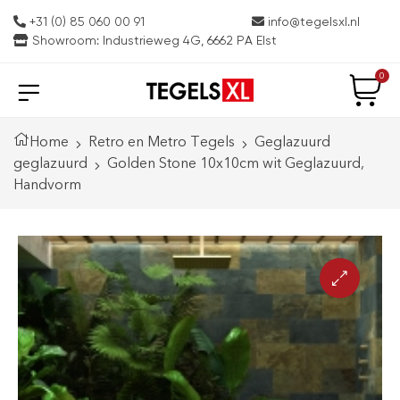
+31 (0) 85 060 00 91
info@tegelsxl.nl
Showroom: Industrieweg 4G, 6662 PA Elst
0
Home
Retro en Metro Tegels
Geglazuurd
geglazuurd
Golden Stone 10x10cm wit Geglazuurd,
Handvorm