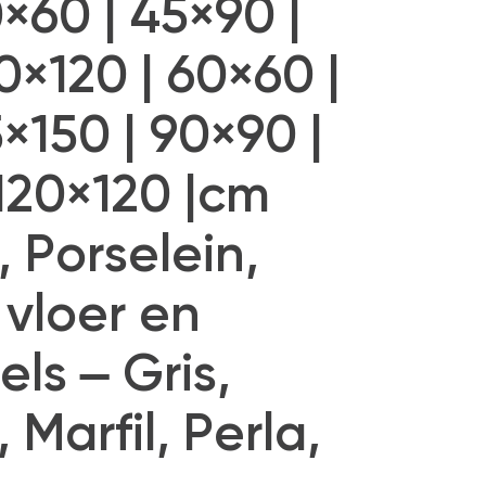
0×60 | 45×90 |
0×120 | 60×60 |
5×150 | 90×90 |
 120×120 |cm
, Porselein,
vloer en
ls – Gris,
Marfil, Perla,