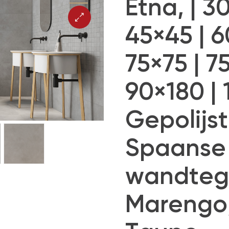
Etna, | 3
45×45 | 6
75×75 | 7
90×180 |
Gepolijst
Spaanse 
wandtege
Marengo, 