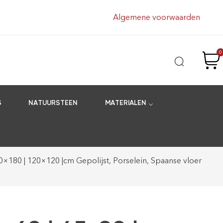
Algemene voorwaarden
0
S
NATUURSTEEN
MATERIALEN
90×180 | 120×120 |cm Gepolijst, Porselein, Spaanse vloer