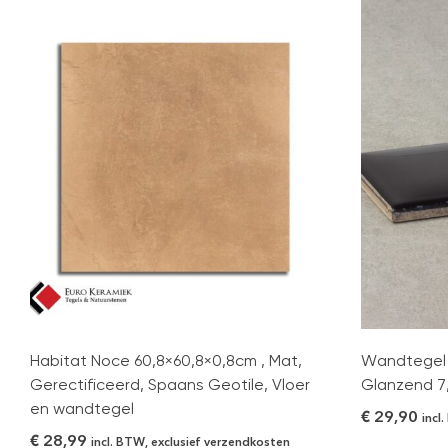
Habitat Noce 60,8×60,8×0,8cm , Mat,
Wandtegel 
Gerectificeerd, Spaans Geotile, Vloer
Glanzend 7
en wandtegel
€
29,90
incl
€
28,99
incl. BTW, exclusief verzendkosten