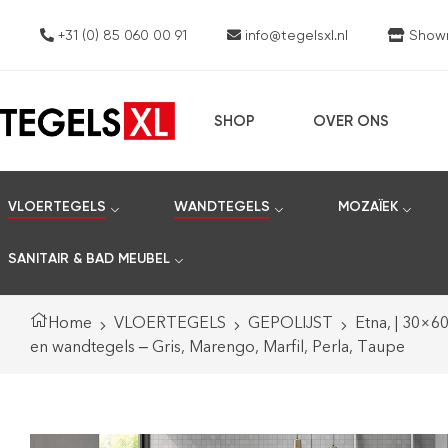
+31 (0) 85 060 00 91
info@tegelsxl.nl
Showro
SHOP
OVER ONS
VLOERTEGELS
WANDTEGELS
MOZAÏEK
SANITAIR & BAD MEUBEL
Home
VLOERTEGELS
GEPOLIJST
Etna, | 30×6
en wandtegels – Gris, Marengo, Marfil, Perla, Taupe