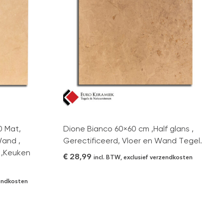
0 Mat,
Dione Bianco 60×60 cm ,Half glans ,
Wand ,
Gerectificeerd, Vloer en Wand Tegel.
 ,Keuken
€
28,99
incl. BTW, exclusief verzendkosten
zendkosten