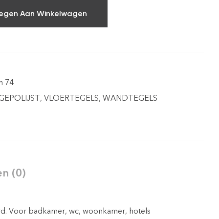
egen Aan Winkelwagen
n 74
 GEPOLIJST
,
VLOERTEGELS
,
WANDTEGELS
n (0)
rd. Voor badkamer, wc, woonkamer, hotels