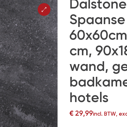
Dalstone
Spaanse 
60x60cm
cm, 90x1
wand, ge
badkame
hotels
€
29,99
incl. BTW, ex