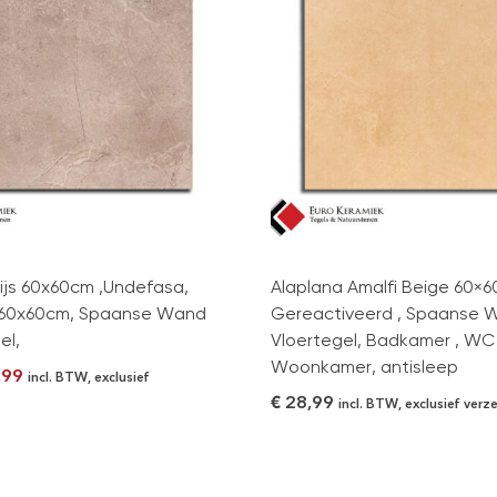
ijs 60x60cm ,Undefasa,
Alaplana Amalfi Beige 60×6
 60x60cm, Spaanse Wand
Gereactiveerd , Spaanse 
el,
Vloertegel, Badkamer , WC
Woonkamer, antisleep
,99
incl. BTW, exclusief
€
28,99
incl. BTW, exclusief ver