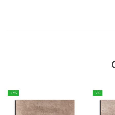
-15%
-7%