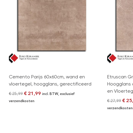
Cemento Parijs 60x60cm, wand en
Etruscan Gr
vloertegel, hoogglans, gerectificeerd
Hoogglans
en Vloerteg
€
21,99
€
25,99
incl. BTW, exclusief
€
25
€
27,99
verzendkosten
verzendkosten