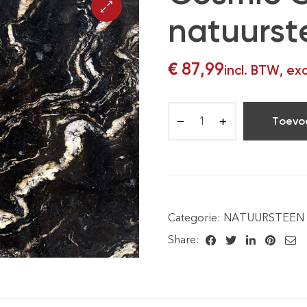
natuurst
€
87,99
incl. BTW, ex
Toevo
Categorie:
NATUURSTEEN
Share: