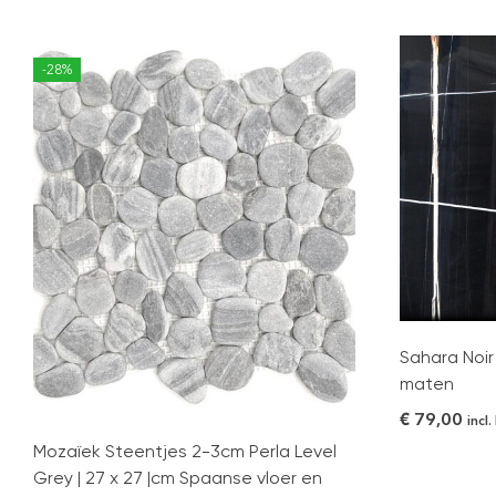
-28%
Sahara Noir
maten
€
79,00
incl
Mozaïek Steentjes 2-3cm Perla Level
Grey | 27 x 27 |cm Spaanse vloer en