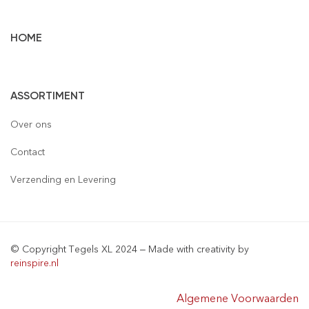
HOME
Vloertegels
ASSORTIMENT
Wandtegels
Gepolijst
Over ons
Mozaïek
Houtlook
Gepolijst
Contact
Steenstrips
Mat
Mat
Glas
Verzending en Levering
Retro & Metro
Semi Gepolijst
Natuursteen
Leisteen
Terrastegels
Aluminium
© Copyright Tegels XL 2024 – Made with creativity by
Natuursteen
Keramiek
reinspire.nl
Materialen
Algemene Voorwaarden