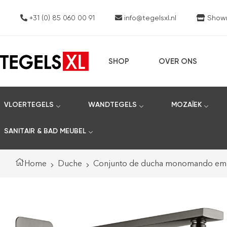
+31 (0) 85 060 00 91
info@tegelsxl.nl
Showro
SHOP
OVER ONS
VLOERTEGELS
WANDTEGELS
MOZAÏEK
SANITAIR & BAD MEUBEL
Home
Duche
Conjunto de ducha monomando empot