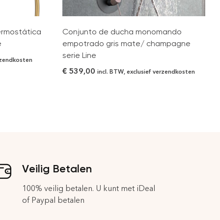
ermostática
Conjunto de ducha monomando
e
empotrado gris mate/ champagne
serie Line
erzendkosten
€
539,00
incl. BTW, exclusief verzendkosten
Veilig Betalen
100% veilig betalen. U kunt met iDeal
of Paypal betalen