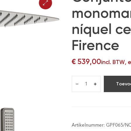
monoman
níquel ce
Firence
€
539,00
incl. BTW, 
Toevo
Artikelnummer:
GPF065/N