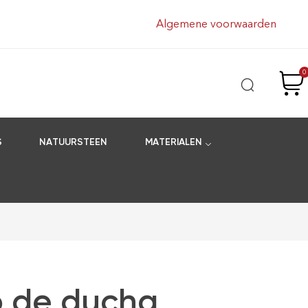
Algemene voorwaarden
0
S
NATUURSTEEN
MATERIALEN
o de ducha