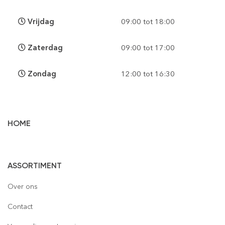
Vrijdag
09:00 tot 18:00
Zaterdag
09:00 tot 17:00
Zondag
12:00 tot 16:30
HOME
Vloertegels
ASSORTIMENT
Wandtegels
Gepolijst
Over ons
Mozaïek
Houtlook
Gepolijst
Contact
Steenstrips
Mat
Mat
Glas