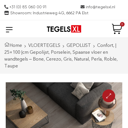
+31 (0) 85 060 00 91
info@tegelsxl.nl
Showroom: Industrieweg 4G, 6662 PA Elst
0
Home
VLOERTEGELS
GEPOLIJST
Confort, |
25×100 |cm Gepolijst, Porselein, Spaanse vloer en
wandtegels – Bone, Cerezo, Gris, Natural, Perla, Roble,
Taupe