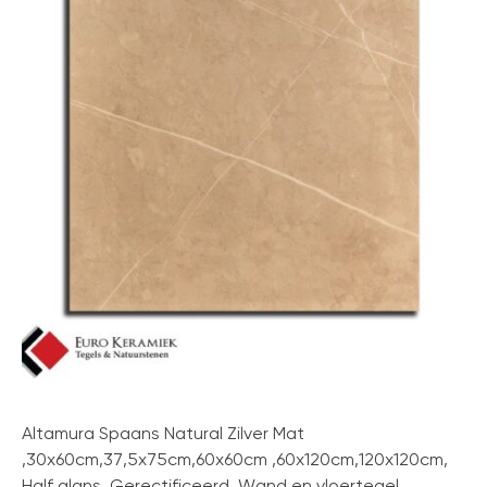
Altamura Spaans Natural Zilver Mat
,30x60cm,37,5x75cm,60x60cm ,60x120cm,120x120cm,
Half glans, Gerectificeerd, Wand en vloertegel