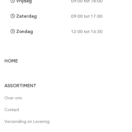
Vrijdag
09:00 tot 18:00
Zaterdag
09:00 tot 17:00
Zondag
12:00 tot 16:30
HOME
Vloertegels
ASSORTIMENT
Wandtegels
Gepolijst
Over ons
Mozaïek
Houtlook
Gepolijst
Contact
Steenstrips
Mat
Mat
Glas
Verzending en Levering
Retro & Metro
Semi Gepolijst
Natuursteen
Leisteen