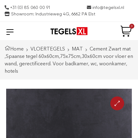
+31 (0) 85 060 00 91
info@tegelsxl.nl
Showroom: Industrieweg 4G, 6662 PA Elst
0
Home
VLOERTEGELS
MAT
Cement Zwart mat
,Spaanse tegel 60x60cm,75x75cm,30x60cm voor vloer en
wand, gerectificeerd. Voor badkamer, wc, woonkamer,
hotels