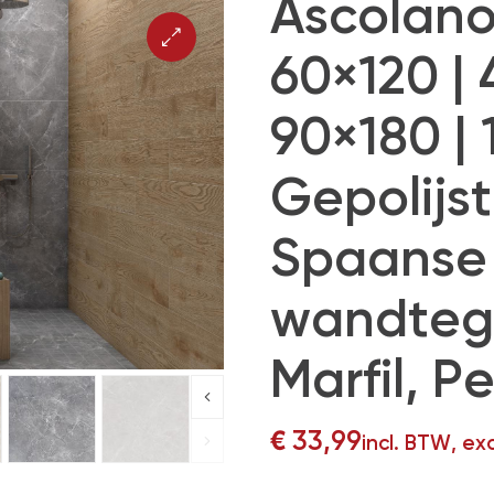
Ascolano,
60×120 | 
90×180 |
Gepolijst
Spaanse 
wandtege
Marfil, Pe
€
33,99
incl. BTW, ex