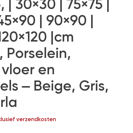
 | 30×30 | 75×75 |
45×90 | 90×90 |
 120×120 |cm
, Porselein,
vloer en
ls – Beige, Gris,
rla
clusief verzendkosten