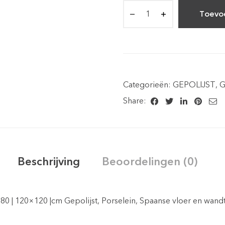
Toevo
Categorieën:
GEPOLIJST
,
G
Share:
Beschrijving
Beoordelingen (0)
80 | 120×120 |cm Gepolijst, Porselein, Spaanse vloer en wandte