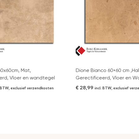
,60x60cm, Mat,
Dione Bianco 60×60 cm ,Half
erd, Vloer en wandtegel
Gerectificeerd, Vloer en W
€
28,99
. BTW, exclusief verzendkosten
incl. BTW, exclusief ver