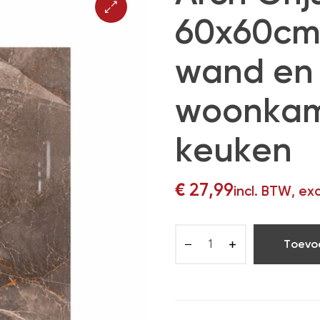
60x60cm,
wand en 
woonkam
keuken
€
27,99
incl. BTW, ex
Toevo