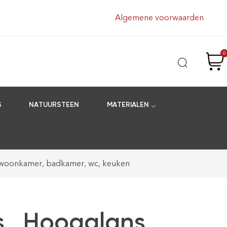
Algemene voorwaarden
0
S
NATUURSTEEN
MATERIALEN
or woonkamer, badkamer, wc, keuken
s , Hoogglans,