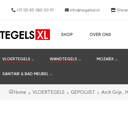
+31 (0) 85 060 00 91
info@tegelsxl.nl
Showro
SHOP
OVER ONS
VLOERTEGELS
WANDTEGELS
MOZAÏEK
SANITAIR & BAD MEUBEL
Home
VLOERTEGELS
GEPOLIJST
Arch Grijs ,