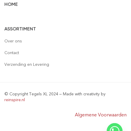
HOME
Vloertegels
ASSORTIMENT
Wandtegels
Gepolijst
Over ons
Mozaïek
Houtlook
Gepolijst
Contact
Steenstrips
Mat
Mat
Glas
Verzending en Levering
Retro & Metro
Semi Gepolijst
Natuursteen
Leisteen
Terrastegels
Aluminium
© Copyright Tegels XL 2024 – Made with creativity by
Natuursteen
Keramiek
reinspire.nl
Materialen
Algemene Voorwaarden
Sanitair & Bad Meubel
Tegelprofielen