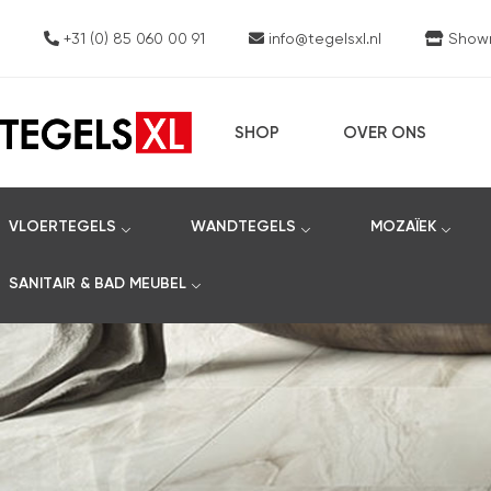
+31 (0) 85 060 00 91
info@tegelsxl.nl
Showro
SHOP
OVER ONS
VLOERTEGELS
WANDTEGELS
MOZAÏEK
SANITAIR & BAD MEUBEL